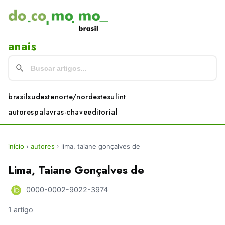
anais
brasil
sudeste
norte/nordeste
sul
int
autores
palavras-chave
editorial
início
›
autores
›
lima, taiane gonçalves de
Lima, Taiane Gonçalves de
0000-0002-9022-3974
1 artigo