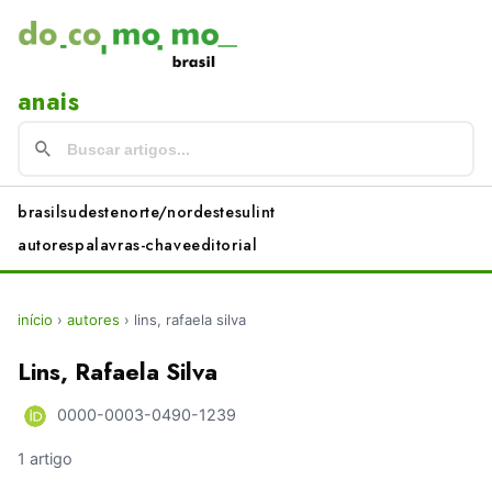
anais
brasil
sudeste
norte/nordeste
sul
int
autores
palavras-chave
editorial
início
›
autores
›
lins, rafaela silva
Lins, Rafaela Silva
0000-0003-0490-1239
1 artigo