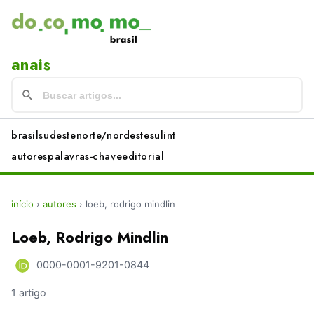
anais
brasil
sudeste
norte/nordeste
sul
int
autores
palavras-chave
editorial
início
›
autores
›
loeb, rodrigo mindlin
Loeb, Rodrigo Mindlin
0000-0001-9201-0844
1 artigo