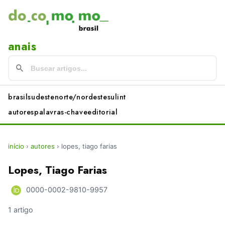
anais
brasil
sudeste
norte/nordeste
sul
int
autores
palavras-chave
editorial
início
›
autores
›
lopes, tiago farias
Lopes, Tiago Farias
0000-0002-9810-9957
1 artigo