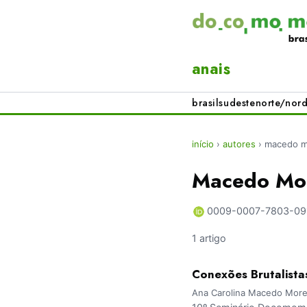
anais
brasil
sudeste
norte/nord
início
›
autores
›
macedo mo
Macedo Mor
0009-0007-7803-09
1 artigo
Conexões Brutalistas
Ana Carolina Macedo Moret