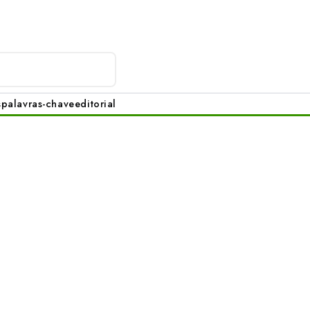
s
palavras-chave
editorial