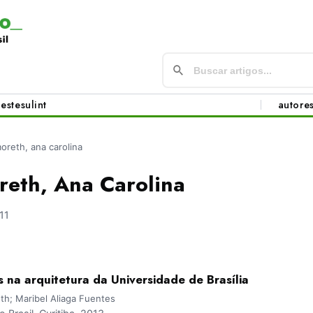
este
sul
int
autore
reth, ana carolina
eth, Ana Carolina
11
 na arquitetura da Universidade de Brasília
h; Maribel Aliaga Fuentes