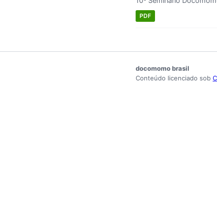
10º Seminário Docomomo 
PDF
docomomo brasil
Conteúdo licenciado sob
C