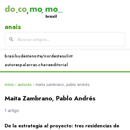
anais
brasil
sudeste
norte/nordeste
sul
int
autores
palavras-chave
editorial
início
›
autores
›
maita zambrano, pablo andrés
Maita Zambrano, Pablo Andrés
1 artigo
De la estrategia al proyecto: tres residencias de