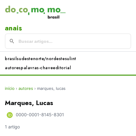
anais
brasil
sudeste
norte/nordeste
sul
int
autores
palavras-chave
editorial
início
›
autores
›
marques, lucas
Marques, Lucas
0000-0001-8145-8301
1 artigo