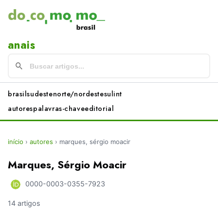
anais
brasil
sudeste
norte/nordeste
sul
int
autores
palavras-chave
editorial
início
›
autores
›
marques, sérgio moacir
Marques, Sérgio Moacir
0000-0003-0355-7923
14 artigos