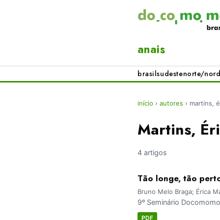
anais
brasil
sudeste
norte/nord
início
›
autores
›
martins, é
Martins, Ér
4 artigos
Tão longe, tão pert
Bruno Melo Braga; Érica Ma
9º Seminário Docomomo 
PDF