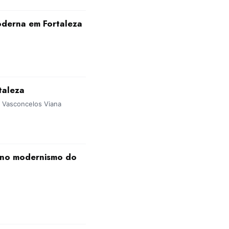
oderna em Fortaleza
taleza
or Vasconcelos Viana
n no modernismo do