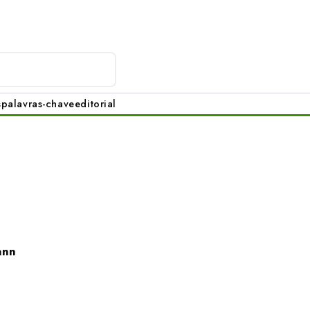
s
palavras-chave
editorial
ann