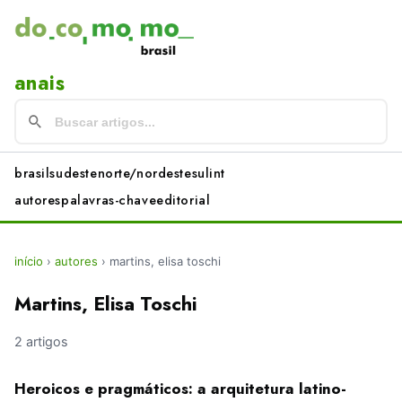
anais
brasil
sudeste
norte/nordeste
sul
int
autores
palavras-chave
editorial
início
›
autores
›
martins, elisa toschi
Martins, Elisa Toschi
2 artigos
Heroicos e pragmáticos: a arquitetura latino-