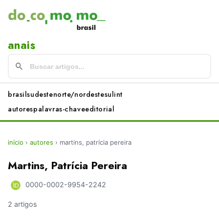
anais
brasil
sudeste
norte/nordeste
sul
int
autores
palavras-chave
editorial
início
›
autores
›
martins, patrícia pereira
Martins, Patrícia Pereira
0000-0002-9954-2242
2 artigos