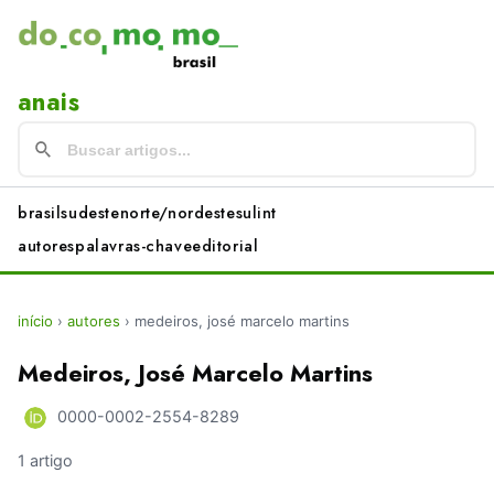
anais
brasil
sudeste
norte/nordeste
sul
int
autores
palavras-chave
editorial
início
›
autores
›
medeiros, josé marcelo martins
Medeiros, José Marcelo Martins
0000-0002-2554-8289
1 artigo