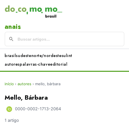
anais
brasil
sudeste
norte/nordeste
sul
int
autores
palavras-chave
editorial
início
›
autores
›
mello, bárbara
Mello, Bárbara
0000-0002-1713-2064
1 artigo