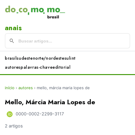
anais
brasil
sudeste
norte/nordeste
sul
int
autores
palavras-chave
editorial
início
›
autores
›
mello, márcia maria lopes de
Mello, Márcia Maria Lopes de
0000-0002-2299-3117
2 artigos