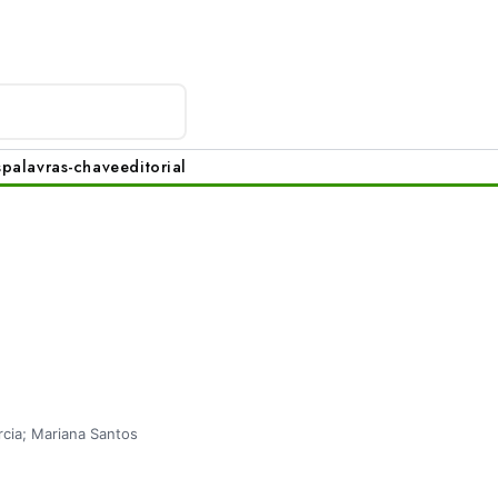
s
palavras-chave
editorial
rcia; Mariana Santos