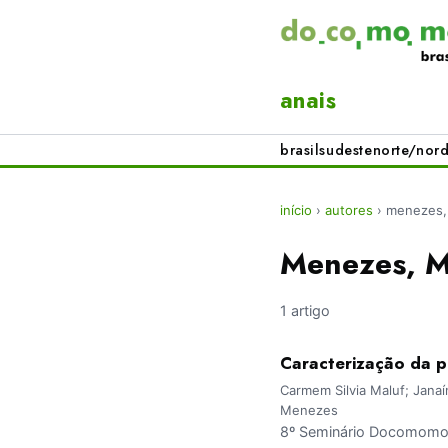
anais
brasil
sudeste
norte/nord
início
›
autores
›
menezes,
Menezes, M
1 artigo
Caracterização da p
Carmem Silvia Maluf; Janaí
Menezes
8º Seminário Docomomo B