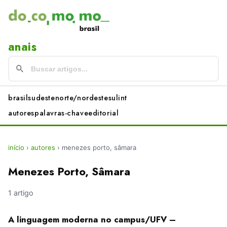
anais
brasil
sudeste
norte/nordeste
sul
int
autores
palavras-chave
editorial
início
›
autores
›
menezes porto, sâmara
Menezes Porto, Sâmara
1 artigo
A linguagem moderna no campus/UFV –