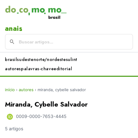
anais
brasil
sudeste
norte/nordeste
sul
int
autores
palavras-chave
editorial
início
›
autores
›
miranda, cybelle salvador
Miranda, Cybelle Salvador
0009-0000-7653-4445
5 artigos