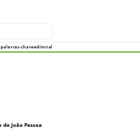
s
palavras-chave
editorial
e de João Pessoa