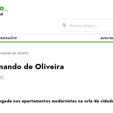
este
sul
int
autore
ernando de oliveira
nando de Oliveira
01
gada nos apartamentos modernistas na orla da cidad