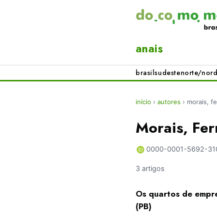
anais
brasil
sudeste
norte/nord
início
›
autores
›
morais, f
Morais, Fer
0000-0001-5692-31
3 artigos
Os quartos de empre
(PB)