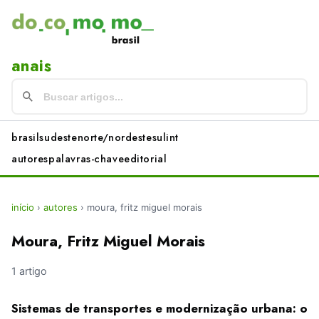
anais
brasil
sudeste
norte/nordeste
sul
int
autores
palavras-chave
editorial
início
›
autores
›
moura, fritz miguel morais
Moura, Fritz Miguel Morais
1 artigo
Sistemas de transportes e modernização urbana: o