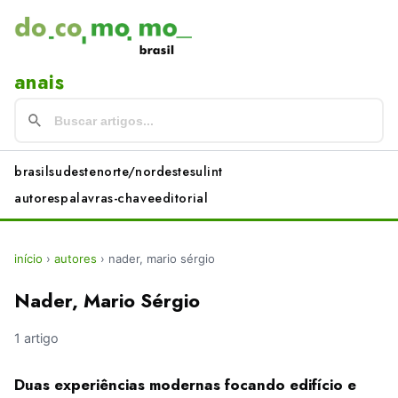
anais
brasil
sudeste
norte/nordeste
sul
int
autores
palavras-chave
editorial
início
›
autores
›
nader, mario sérgio
Nader, Mario Sérgio
1 artigo
Duas experiências modernas focando edifício e