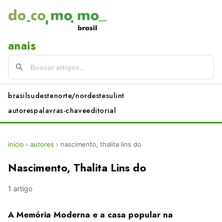
anais
brasil
sudeste
norte/nordeste
sul
int
autores
palavras-chave
editorial
início
›
autores
›
nascimento, thalita lins do
Nascimento, Thalita Lins do
1 artigo
A Memória Moderna e a casa popular na