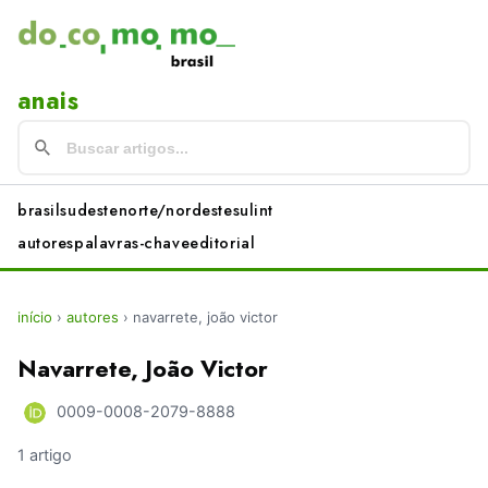
anais
brasil
sudeste
norte/nordeste
sul
int
autores
palavras-chave
editorial
início
›
autores
›
navarrete, joão victor
Navarrete, João Victor
0009-0008-2079-8888
1 artigo