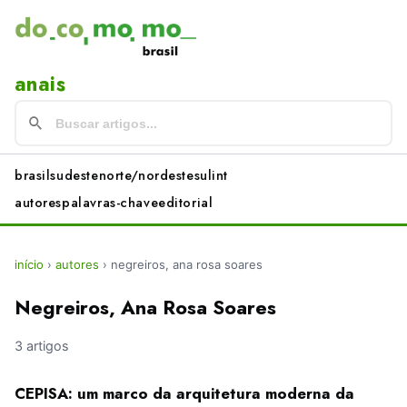
anais
brasil
sudeste
norte/nordeste
sul
int
autores
palavras-chave
editorial
início
›
autores
›
negreiros, ana rosa soares
Negreiros, Ana Rosa Soares
3 artigos
CEPISA: um marco da arquitetura moderna da