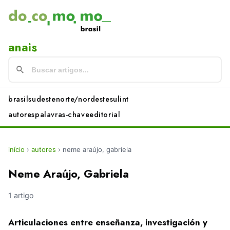
anais
brasil
sudeste
norte/nordeste
sul
int
autores
palavras-chave
editorial
início
›
autores
›
neme araújo, gabriela
Neme Araújo, Gabriela
1 artigo
Articulaciones entre enseñanza, investigación y