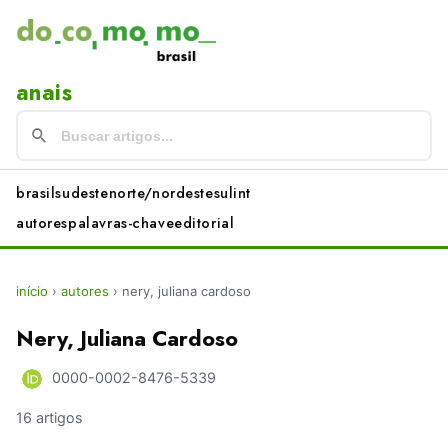
anais
brasil
sudeste
norte/nordeste
sul
int
autores
palavras-chave
editorial
início
›
autores
›
nery, juliana cardoso
Nery, Juliana Cardoso
0000-0002-8476-5339
16 artigos