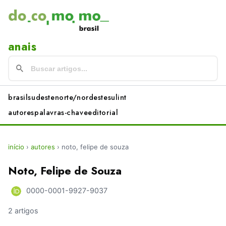
anais
brasil
sudeste
norte/nordeste
sul
int
autores
palavras-chave
editorial
início
›
autores
›
noto, felipe de souza
Noto, Felipe de Souza
0000-0001-9927-9037
2 artigos