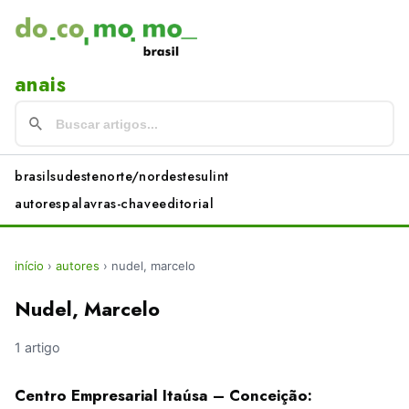
anais
brasil
sudeste
norte/nordeste
sul
int
autores
palavras-chave
editorial
início
›
autores
›
nudel, marcelo
Nudel, Marcelo
1 artigo
Centro Empresarial Itaúsa – Conceição: