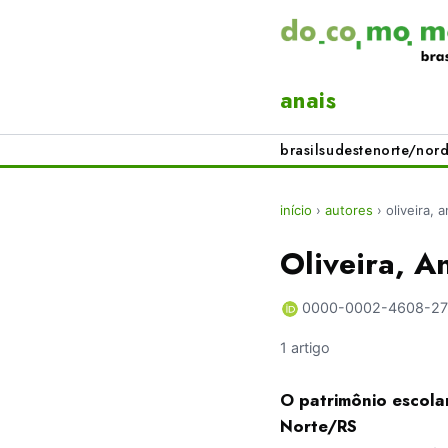
anais
brasil
sudeste
norte/nord
início
›
autores
›
oliveira, 
Oliveira, A
0000-0002-4608-2
1 artigo
O patrimônio escola
Norte/RS