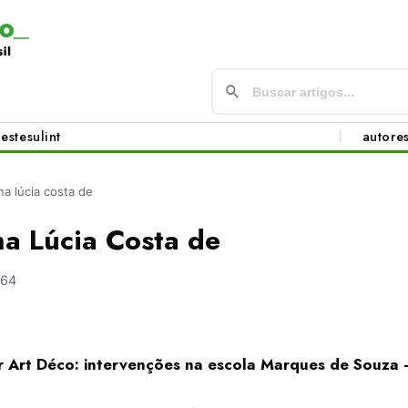
este
sul
int
autore
ana lúcia costa de
na Lúcia Costa de
764
r Art Déco: intervenções na escola Marques de Souza 