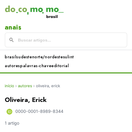
anais
brasil
sudeste
norte/nordeste
sul
int
autores
palavras-chave
editorial
início
›
autores
›
oliveira, erick
Oliveira, Erick
0000-0001-8989-8344
1 artigo