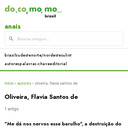
anais
brasil
sudeste
norte/nordeste
sul
int
autores
palavras-chave
editorial
início
›
autores
›
oliveira, flavia santos de
Oliveira, Flavia Santos de
1 artigo
"Me dá nos nervos esse barulho", a destruição do