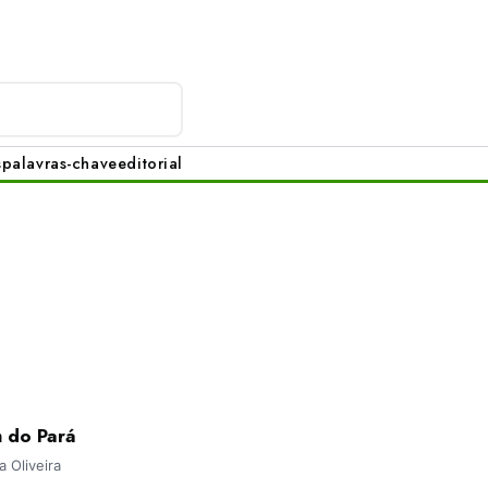
s
palavras-chave
editorial
m do Pará
 Oliveira