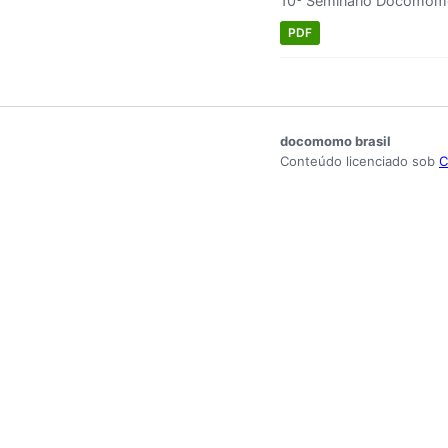
10º Seminário Docomomo
PDF
docomomo brasil
Conteúdo licenciado sob
C