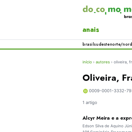
anais
brasil
sudeste
norte/nord
início
›
autores
›
oliveira, 
Oliveira, F
0009-0001-3332-79
1 artigo
Alcyr Meira e a exp
Edson Silva de Aquino Júni