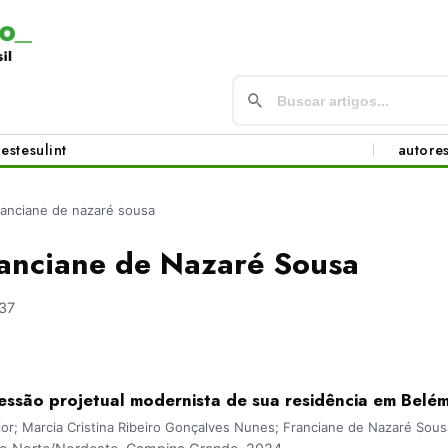
este
sul
int
autore
franciane de nazaré sousa
ranciane de Nazaré Sousa
37
ressão projetual modernista de sua residência em Belé
or; Marcia Cristina Ribeiro Gonçalves Nunes; Franciane de Nazaré Sousa