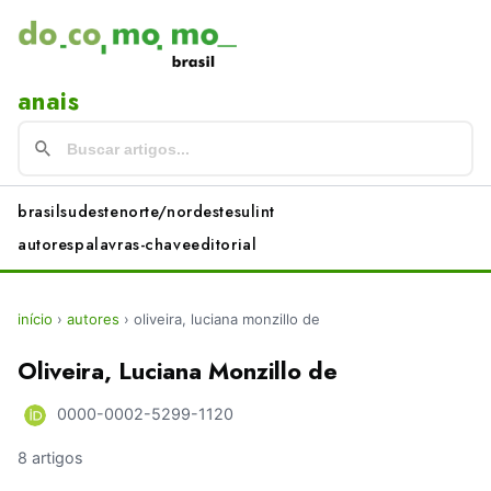
anais
brasil
sudeste
norte/nordeste
sul
int
autores
palavras-chave
editorial
início
›
autores
›
oliveira, luciana monzillo de
Oliveira, Luciana Monzillo de
0000-0002-5299-1120
8 artigos