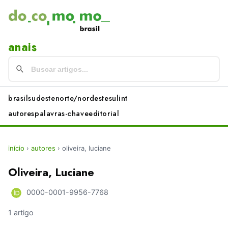
anais
brasil
sudeste
norte/nordeste
sul
int
autores
palavras-chave
editorial
início
›
autores
›
oliveira, luciane
Oliveira, Luciane
0000-0001-9956-7768
1 artigo