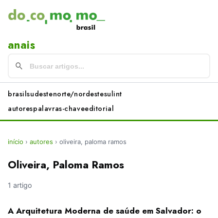
anais
brasil
sudeste
norte/nordeste
sul
int
autores
palavras-chave
editorial
início
›
autores
›
oliveira, paloma ramos
Oliveira, Paloma Ramos
1 artigo
A Arquitetura Moderna de saúde em Salvador: o