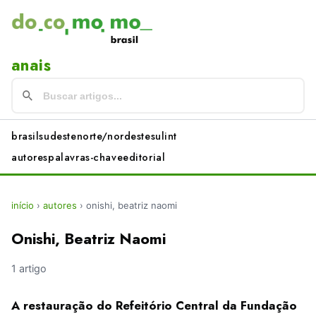
anais
brasil
sudeste
norte/nordeste
sul
int
autores
palavras-chave
editorial
início
›
autores
›
onishi, beatriz naomi
Onishi, Beatriz Naomi
1 artigo
A restauração do Refeitório Central da Fundação