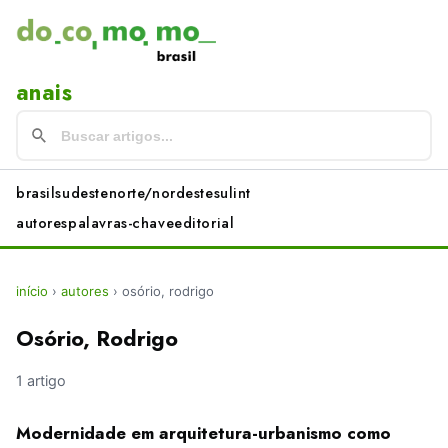
anais
brasil
sudeste
norte/nordeste
sul
int
autores
palavras-chave
editorial
início
›
autores
›
osório, rodrigo
Osório, Rodrigo
1 artigo
Modernidade em arquitetura-urbanismo como