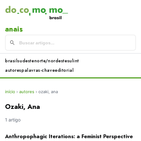
anais
brasil
sudeste
norte/nordeste
sul
int
autores
palavras-chave
editorial
início
›
autores
›
ozaki, ana
Ozaki, Ana
1 artigo
Anthropophagic Iterations: a Feminist Perspective