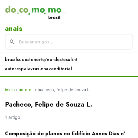
anais
brasil
sudeste
norte/nordeste
sul
int
autores
palavras-chave
editorial
início
›
autores
›
pacheco, felipe de souza l.
Pacheco, Felipe de Souza L.
1 artigo
Composição de planos no Edifício Annes Dias nº