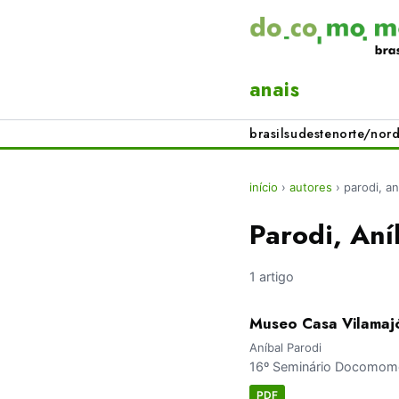
anais
brasil
sudeste
norte/nord
início
›
autores
›
parodi, an
Parodi, Aní
1 artigo
Museo Casa Vilamajó
Aníbal Parodi
16º Seminário Docomomo 
PDF