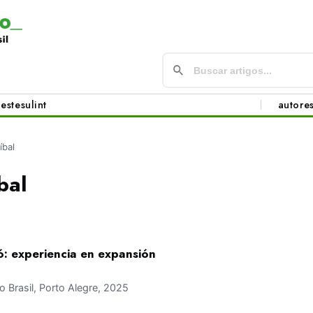
este
sul
int
autore
íbal
bal
: experiencia en expansión
Brasil, Porto Alegre, 2025