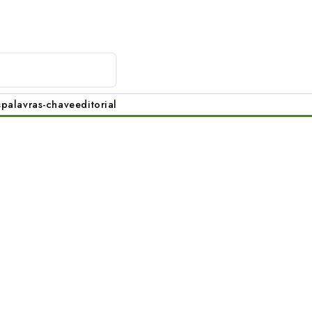
s
palavras-chave
editorial