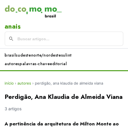
anais
brasil
sudeste
norte/nordeste
sul
int
autores
palavras-chave
editorial
início
›
autores
›
perdigão, ana klaudia de almeida viana
Perdigão, Ana Klaudia de Almeida Viana
3 artigos
A pertinência da arquitetura de Milton Monte ao