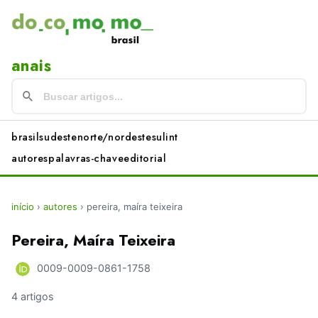
anais
brasil
sudeste
norte/nordeste
sul
int
autores
palavras-chave
editorial
início
›
autores
›
pereira, maíra teixeira
Pereira, Maíra Teixeira
0009-0009-0861-1758
4 artigos