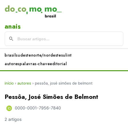
anais
brasil
sudeste
norte/nordeste
sul
int
autores
palavras-chave
editorial
início
›
autores
›
pessôa, josé simões de belmont
Pessôa, José Simões de Belmont
0000-0001-7956-7840
2 artigos