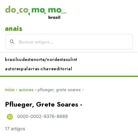
anais
brasil
sudeste
norte/nordeste
sul
int
autores
palavras-chave
editorial
início
›
autores
›
pflueger, grete soares -
Pflueger, Grete Soares -
0000-0002-9376-8689
17 artigos