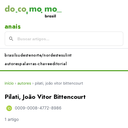
anais
brasil
sudeste
norte/nordeste
sul
int
autores
palavras-chave
editorial
início
›
autores
›
pilati, joão vitor bittencourt
Pilati, João Vitor Bittencourt
0009-0008-4772-8986
1 artigo