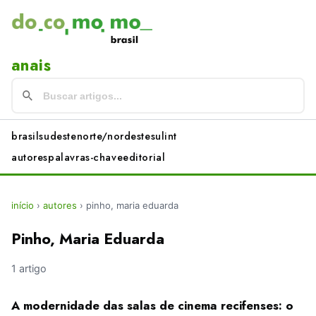
anais
brasil
sudeste
norte/nordeste
sul
int
autores
palavras-chave
editorial
início
›
autores
›
pinho, maria eduarda
Pinho, Maria Eduarda
1 artigo
A modernidade das salas de cinema recifenses: o