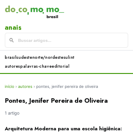
anais
brasil
sudeste
norte/nordeste
sul
int
autores
palavras-chave
editorial
início
›
autores
›
pontes, jenifer pereira de oliveira
Pontes, Jenifer Pereira de Oliveira
1 artigo
Arquitetura Moderna para uma escola higiênica: