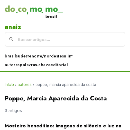
anais
brasil
sudeste
norte/nordeste
sul
int
autores
palavras-chave
editorial
início
›
autores
›
poppe, marcia aparecida da costa
Poppe, Marcia Aparecida da Costa
3 artigos
Mosteiro beneditino: imagens de silêncio e luz na