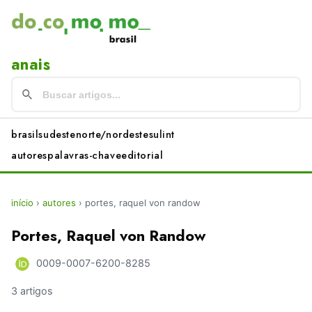
anais
brasil
sudeste
norte/nordeste
sul
int
autores
palavras-chave
editorial
início
›
autores
›
portes, raquel von randow
Portes, Raquel von Randow
0009-0007-6200-8285
3 artigos