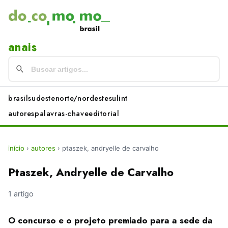
anais
brasil
sudeste
norte/nordeste
sul
int
autores
palavras-chave
editorial
início
›
autores
›
ptaszek, andryelle de carvalho
Ptaszek, Andryelle de Carvalho
1 artigo
O concurso e o projeto premiado para a sede da