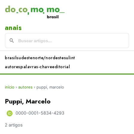
anais
brasil
sudeste
norte/nordeste
sul
int
autores
palavras-chave
editorial
início
›
autores
›
puppi, marcelo
Puppi, Marcelo
0000-0001-5834-4293
2 artigos